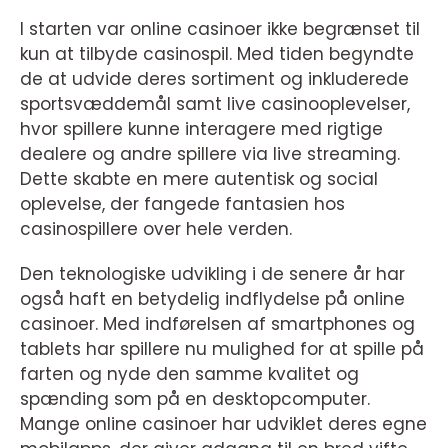
I starten var online casinoer ikke begrænset til
kun at tilbyde casinospil. Med tiden begyndte
de at udvide deres sortiment og inkluderede
sportsvæddemål samt live casinooplevelser,
hvor spillere kunne interagere med rigtige
dealere og andre spillere via live streaming.
Dette skabte en mere autentisk og social
oplevelse, der fangede fantasien hos
casinospillere over hele verden.
Den teknologiske udvikling i de senere år har
også haft en betydelig indflydelse på online
casinoer. Med indførelsen af smartphones og
tablets har spillere nu mulighed for at spille på
farten og nyde den samme kvalitet og
spænding som på en desktopcomputer.
Mange online casinoer har udviklet deres egne