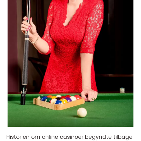
Historien om online casinoer begyndte tilbage