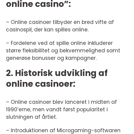
online casino”:
– Online casinoer tilbyder en bred vifte af
casinospil, der kan spilles online.
– Fordelene ved at spille online inkluderer
større fleksibilitet og bekvemmelighed samt
generøse bonusser og kampagner.
2. Historisk udvikling af
online casinoer:
– Online casinoer blev lanceret i midten af
1990’erne, men vandt først popularitet i
slutningen af årtiet.
– Introduktionen af Microgaming-softwaren