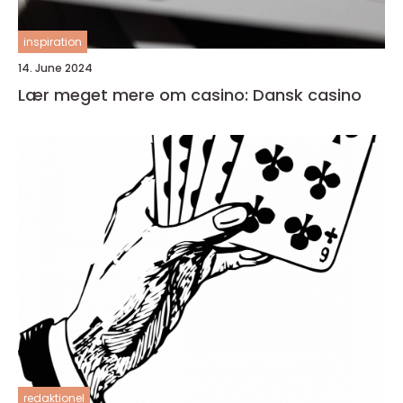
inspiration
14. June 2024
Lær meget mere om casino: Dansk casino
redaktionel