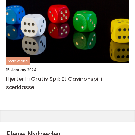
redaktionel
15. January 2024
Hjerterfri Gratis Spil: Et Casino-spil i
særklasse
Flere Nyheder