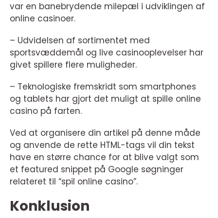
var en banebrydende milepæl i udviklingen af
online casinoer.
– Udvidelsen af sortimentet med
sportsvæddemål og live casinooplevelser har
givet spillere flere muligheder.
– Teknologiske fremskridt som smartphones
og tablets har gjort det muligt at spille online
casino på farten.
Ved at organisere din artikel på denne måde
og anvende de rette HTML-tags vil din tekst
have en større chance for at blive valgt som
et featured snippet på Google søgninger
relateret til “spil online casino”.
Konklusion