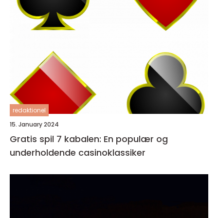
redaktionel
15. January 2024
Gratis spil 7 kabalen: En populær og
underholdende casinoklassiker