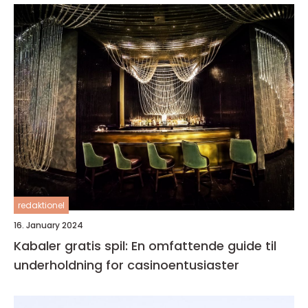
redaktionel
16. January 2024
Kabaler gratis spil: En omfattende guide til
underholdning for casinoentusiaster