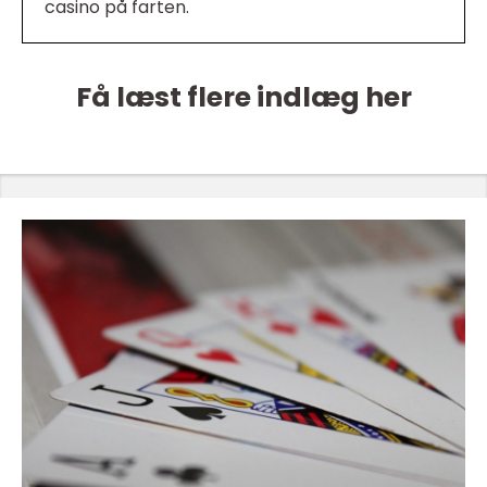
casino på farten.
Få læst flere indlæg her