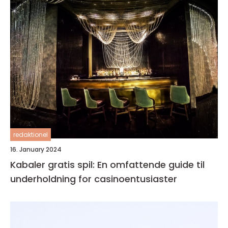
redaktionel
16. January 2024
Kabaler gratis spil: En omfattende guide til
underholdning for casinoentusiaster