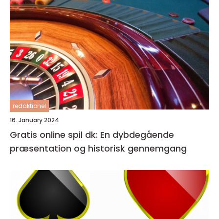
redaktionel
16. January 2024
Gratis online spil dk: En dybdegående
præsentation og historisk gennemgang