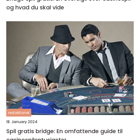
og hvad du skal vide
redaktionel
18. January 2024
Spil gratis bridge: En omfattende guide til
casinospilentusiaster