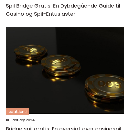
Spil Bridge Gratis: En Dybdegående Guide til
Casino og Spil-Entusiaster
redaktionel
18. January 2024
Bridge spil gratis: En oversigt over casinospil