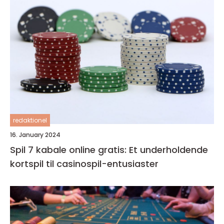
redaktionel
16. January 2024
Spil 7 kabale online gratis: Et underholdende
kortspil til casinospil-entusiaster