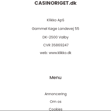
CASINORIGET.
dk
web:
www.klikko.dk
Menu
Annoncering
Om os
Cookies