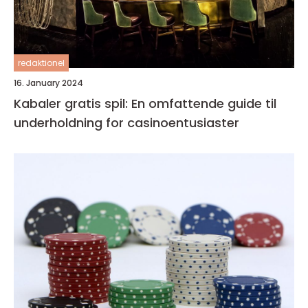
redaktionel
16. January 2024
Kabaler gratis spil: En omfattende guide til
underholdning for casinoentusiaster