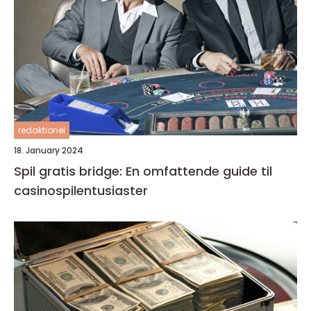
redaktionel
18. January 2024
Spil gratis bridge: En omfattende guide til
casinospilentusiaster