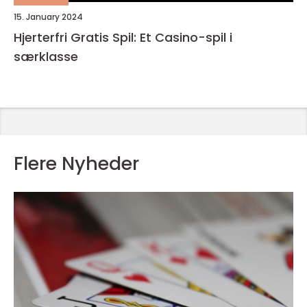
15. January 2024
Hjerterfri Gratis Spil: Et Casino-spil i
særklasse
Flere Nyheder