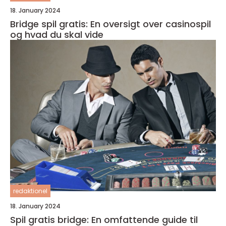
18. January 2024
Bridge spil gratis: En oversigt over casinospil
og hvad du skal vide
redaktionel
18. January 2024
Spil gratis bridge: En omfattende guide til