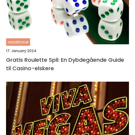
redaktionel
17. January 2024
Gratis Roulette Spil: En Dybdegående Guide
til Casino-elskere