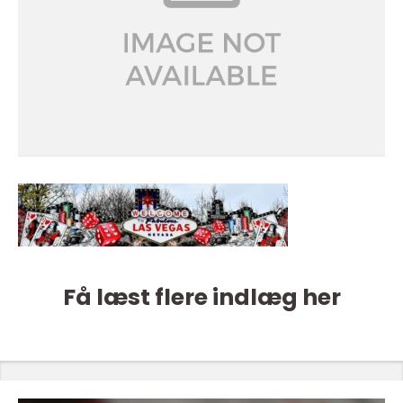
Få læst flere indlæg her