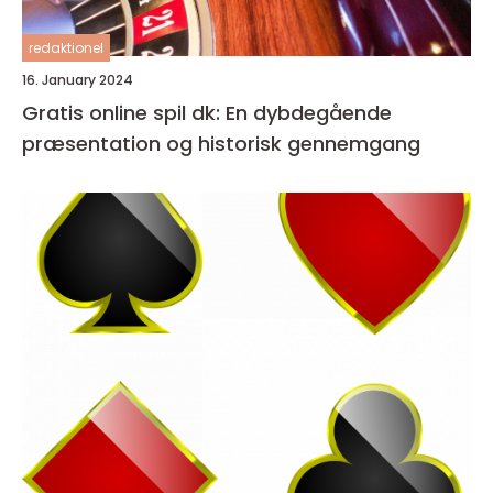
redaktionel
16. January 2024
Gratis online spil dk: En dybdegående
præsentation og historisk gennemgang