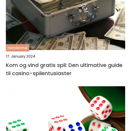
redaktionel
17. January 2024
Kom og vind gratis spil: Den ultimative guide
til casino-spilentusiaster