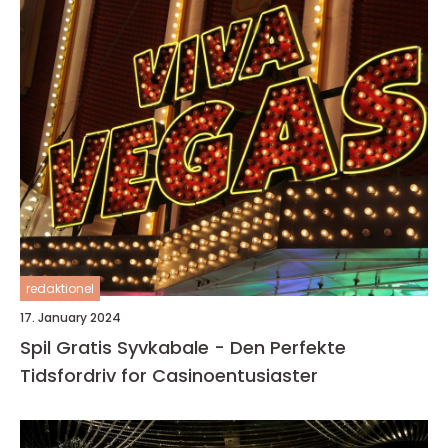
redaktionel
17. January 2024
Spil Gratis Syvkabale - Den Perfekte
Tidsfordriv for Casinoentusiaster