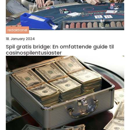
redaktionel
18. January 2024
Spil gratis bridge: En omfattende guide til
casinospilentusiaster