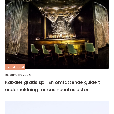
redaktionel
16. January 2024
Kabaler gratis spil: En omfattende guide til
underholdning for casinoentusiaster