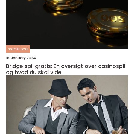
redaktionel
18. January 2024
Bridge spil gratis: En oversigt over casinospil
og hvad du skal vide