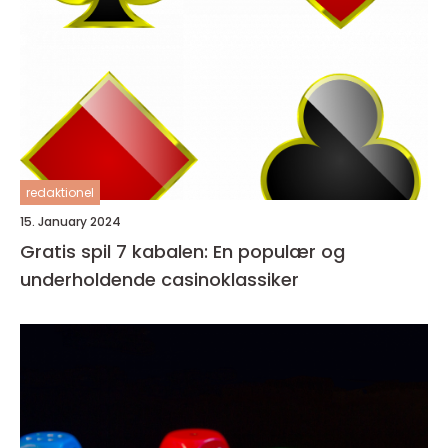
redaktionel
15. January 2024
Gratis spil 7 kabalen: En populær og
underholdende casinoklassiker