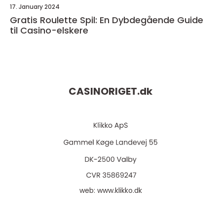
17. January 2024
Gratis Roulette Spil: En Dybdegående Guide
til Casino-elskere
CASINORIGET.
dk
web:
www.klikko.dk