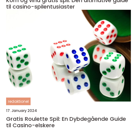
Kom og vind gratis spil: Den ultimative guide
til casino-spilentusiaster
redaktionel
17. January 2024
Gratis Roulette Spil: En Dybdegående Guide
til Casino-elskere