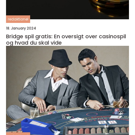
redaktionel
18. January 2024
Bridge spil gratis: En oversigt over casinospil
og hvad du skal vide