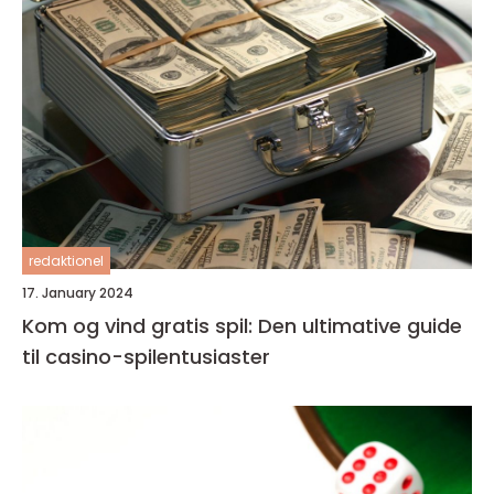
redaktionel
17. January 2024
Kom og vind gratis spil: Den ultimative guide
til casino-spilentusiaster