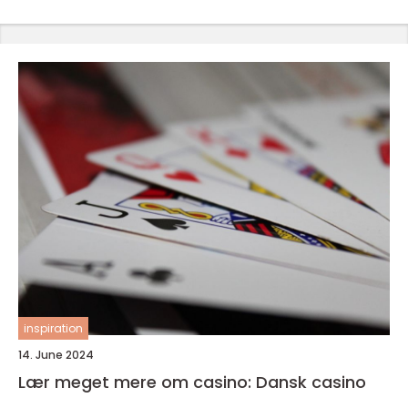
inspiration
14. June 2024
Lær meget mere om casino: Dansk casino