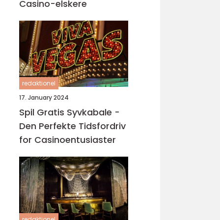
Casino-elskere
redaktionel
17. January 2024
Spil Gratis Syvkabale -
Den Perfekte Tidsfordriv
for Casinoentusiaster
redaktionel