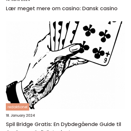
Lær meget mere om casino: Dansk casino
redaktionel
18. January 2024
Spil Bridge Gratis: En Dybdegående Guide til