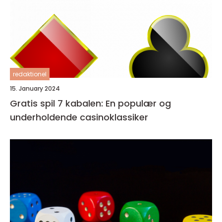
redaktionel
15. January 2024
Gratis spil 7 kabalen: En populær og
underholdende casinoklassiker