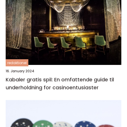
redaktionel
16. January 2024
Kabaler gratis spil: En omfattende guide til
underholdning for casinoentusiaster