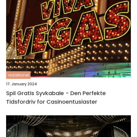
redaktionel
17. January 2024
Spil Gratis Syvkabale - Den Perfekte
Tidsfordriv for Casinoentusiaster