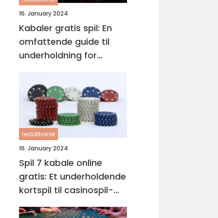
16. January 2024
Kabaler gratis spil: En
omfattende guide til
underholdning for
casinoentusiaster
redaktionel
16. January 2024
Spil 7 kabale online
gratis: Et underholdende
kortspil til casinospil-
entusiaster