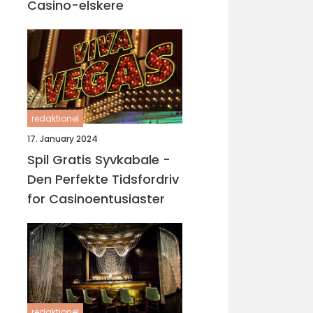
Casino-elskere
redaktionel
17. January 2024
Spil Gratis Syvkabale -
Den Perfekte Tidsfordriv
for Casinoentusiaster
redaktionel