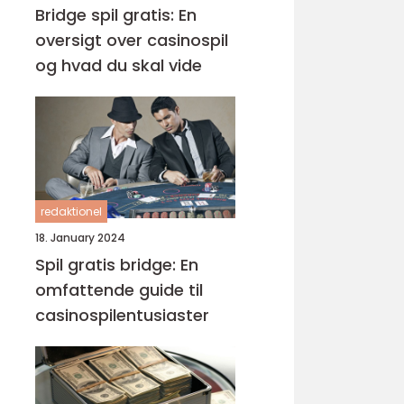
Bridge spil gratis: En
oversigt over casinospil
og hvad du skal vide
redaktionel
18. January 2024
Spil gratis bridge: En
omfattende guide til
casinospilentusiaster