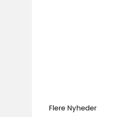
Flere Nyheder