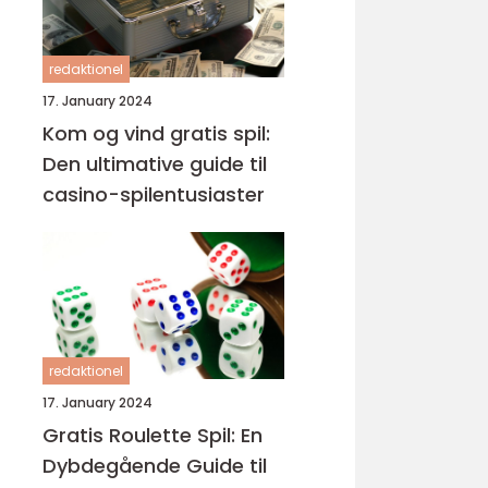
redaktionel
17. January 2024
Kom og vind gratis spil:
Den ultimative guide til
casino-spilentusiaster
redaktionel
17. January 2024
Gratis Roulette Spil: En
Dybdegående Guide til