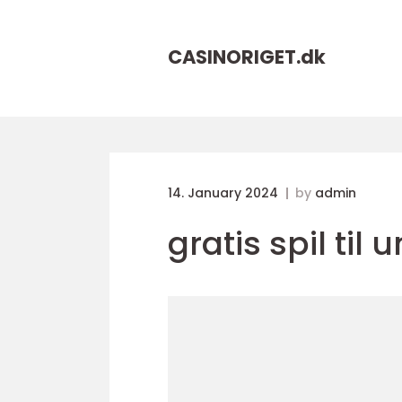
CASINORIGET.
dk
14. January 2024
by
admin
gratis spil til