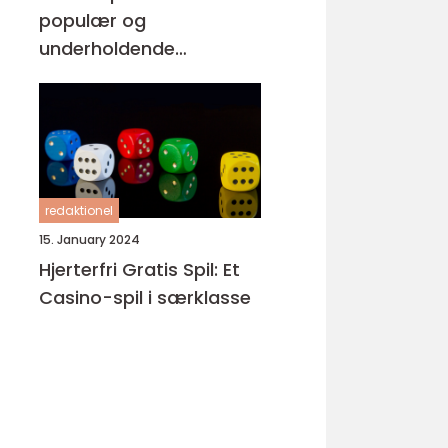
populær og
underholdende
casinoklassiker
redaktionel
15. January 2024
Hjerterfri Gratis Spil: Et
Casino-spil i særklasse