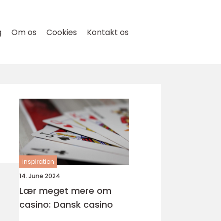
g
Om os
Cookies
Kontakt os
inspiration
14. June 2024
Lær meget mere om
casino: Dansk casino