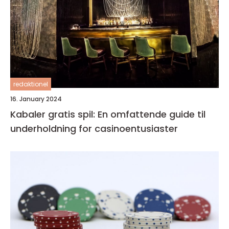
redaktionel
16. January 2024
Kabaler gratis spil: En omfattende guide til
underholdning for casinoentusiaster