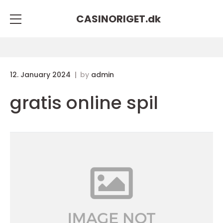
CASINORIGET.
dk
12. January 2024
by
admin
gratis online spil