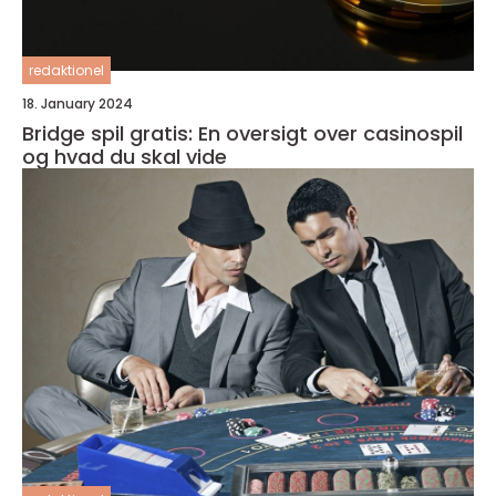
redaktionel
18. January 2024
Bridge spil gratis: En oversigt over casinospil
og hvad du skal vide