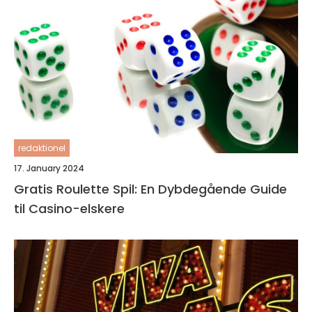
redaktionel
17. January 2024
Gratis Roulette Spil: En Dybdegående Guide
til Casino-elskere