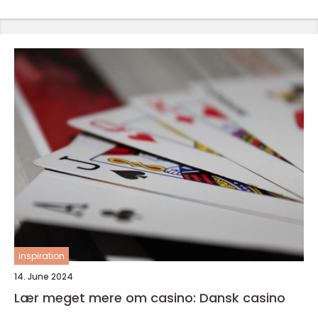
inspiration
14. June 2024
Lær meget mere om casino: Dansk casino