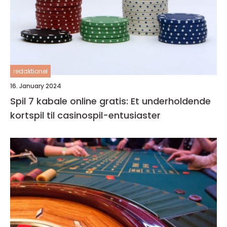
redaktionel
16. January 2024
Spil 7 kabale online gratis: Et underholdende
kortspil til casinospil-entusiaster