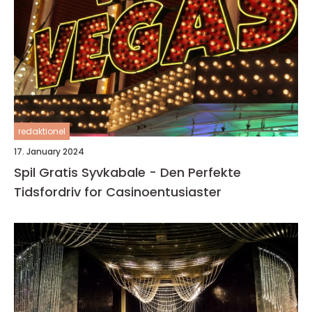
redaktionel
17. January 2024
Spil Gratis Syvkabale - Den Perfekte
Tidsfordriv for Casinoentusiaster