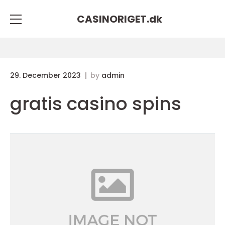
CASINORIGET.
dk
29. December 2023
by
admin
gratis casino spins