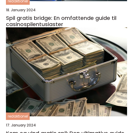
redaktionel
18. January 2024
Spil gratis bridge: En omfattende guide til
casinospilentusiaster
redaktionel
17. January 2024