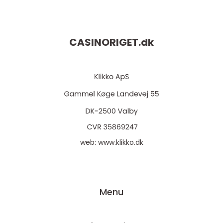
CASINORIGET.
dk
web:
www.klikko.dk
Menu