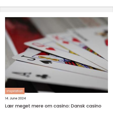
inspiration
14. June 2024
Lær meget mere om casino: Dansk casino