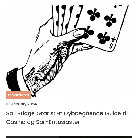
redaktionel
18. January 2024
Spil Bridge Gratis: En Dybdegående Guide til
Casino og Spil-Entusiaster