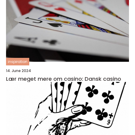
inspiration
14. June 2024
Lær meget mere om casino: Dansk casino