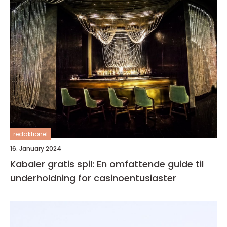
redaktionel
16. January 2024
Kabaler gratis spil: En omfattende guide til
underholdning for casinoentusiaster