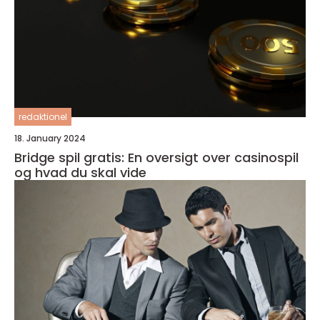
redaktionel
18. January 2024
Bridge spil gratis: En oversigt over casinospil
og hvad du skal vide