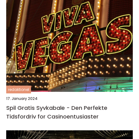
redaktionel
17. January 2024
Spil Gratis Syvkabale - Den Perfekte
Tidsfordriv for Casinoentusiaster