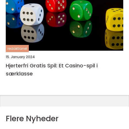
redaktionel
15. January 2024
Hjerterfri Gratis Spil: Et Casino-spil i
særklasse
Flere Nyheder