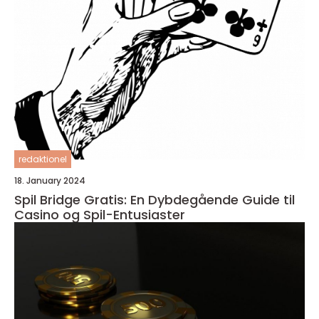
redaktionel
18. January 2024
Spil Bridge Gratis: En Dybdegående Guide til
Casino og Spil-Entusiaster