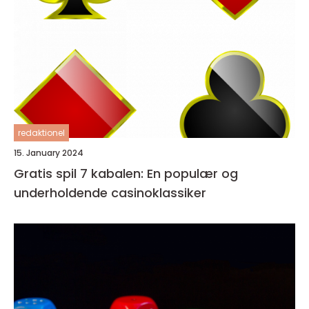
redaktionel
15. January 2024
Gratis spil 7 kabalen: En populær og
underholdende casinoklassiker