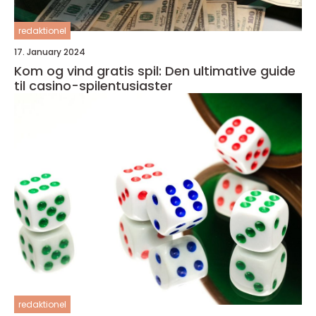
redaktionel
17. January 2024
Kom og vind gratis spil: Den ultimative guide
til casino-spilentusiaster
redaktionel