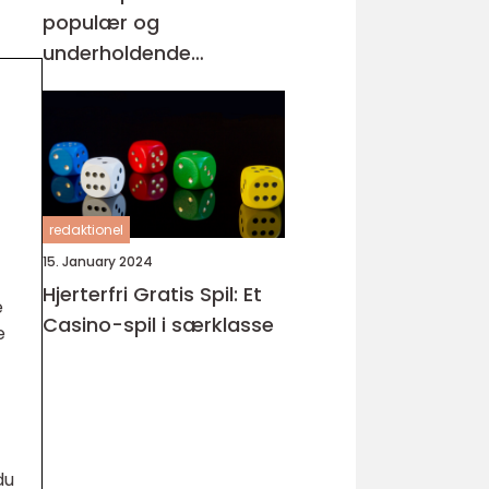
populær og
underholdende
casinoklassiker
redaktionel
15. January 2024
Hjerterfri Gratis Spil: Et
e
Casino-spil i særklasse
e
du