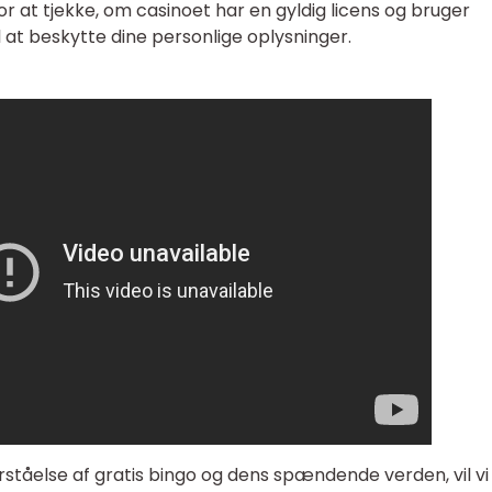
 for at tjekke, om casinoet har en gyldig licens og bruger
 at beskytte dine personlige oplysninger.
rståelse af gratis bingo og dens spændende verden, vil vi