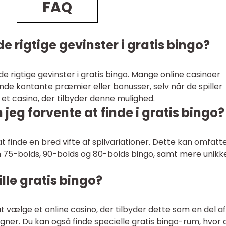
FAQ
de rigtige gevinster i gratis bingo?
nde rigtige gevinster i gratis bingo. Mange online casinoer
inde kontante præmier eller bonusser, selv når de spiller
 et casino, der tilbyder denne mulighed.
n jeg forvente at finde i gratis bingo?
at finde en bred vifte af spilvariationer. Dette kan omfatt
m 75-bolds, 90-bolds og 80-bolds bingo, samt mere unikk
lle gratis bingo?
at vælge et online casino, der tilbyder dette som en del af
ner. Du kan også finde specielle gratis bingo-rum, hvor 