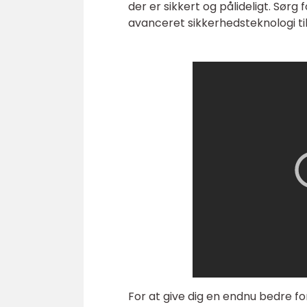
der er sikkert og pålideligt. Sørg
avanceret sikkerhedsteknologi til
For at give dig en endnu bedre fo