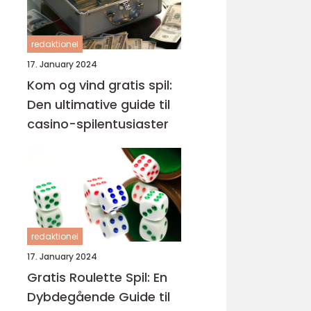
redaktionel
17. January 2024
Kom og vind gratis spil:
Den ultimative guide til
casino-spilentusiaster
redaktionel
17. January 2024
Gratis Roulette Spil: En
Dybdegående Guide til