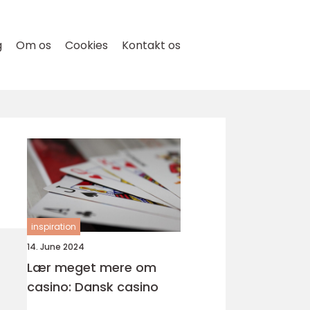
g
Om os
Cookies
Kontakt os
inspiration
14. June 2024
Lær meget mere om
casino: Dansk casino