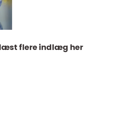
læst flere indlæg her