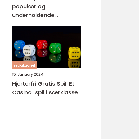
populær og
underholdende
casinoklassiker
redaktionel
15. January 2024
Hjerterfri Gratis Spil: Et
Casino-spil i særklasse