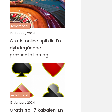
redaktionel
16. January 2024
Gratis online spil dk: En
dybdegående
præsentation og
historisk gennemgang
redaktionel
15. January 2024
Gratis spil 7 kabalen: En