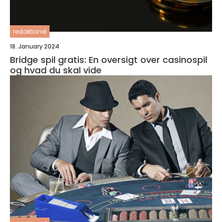
redaktionel
18. January 2024
Bridge spil gratis: En oversigt over casinospil
og hvad du skal vide