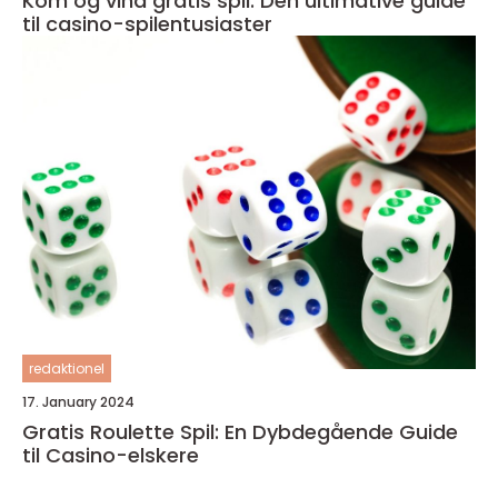
Kom og vind gratis spil: Den ultimative guide
til casino-spilentusiaster
redaktionel
17. January 2024
Gratis Roulette Spil: En Dybdegående Guide
til Casino-elskere