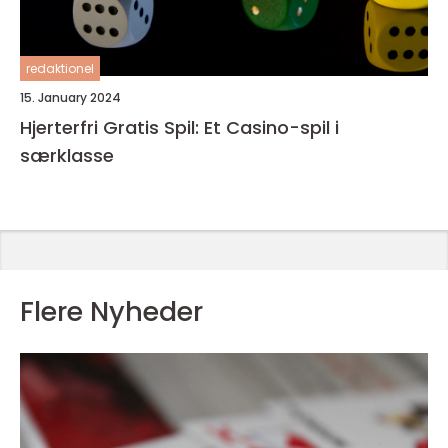
redaktionel
15. January 2024
Hjerterfri Gratis Spil: Et Casino-spil i
særklasse
Flere Nyheder