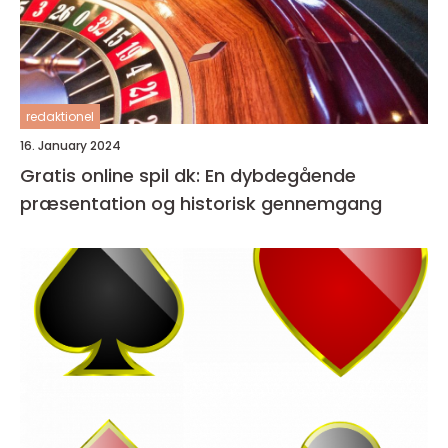
redaktionel
16. January 2024
Gratis online spil dk: En dybdegående
præsentation og historisk gennemgang