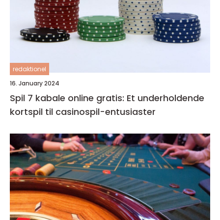
redaktionel
16. January 2024
Spil 7 kabale online gratis: Et underholdende
kortspil til casinospil-entusiaster