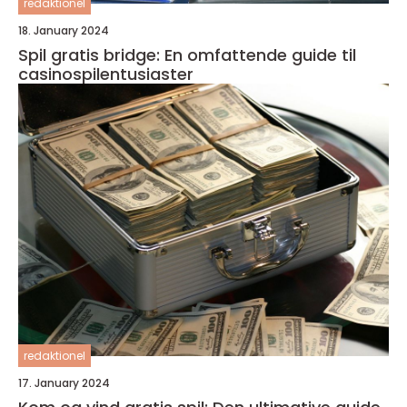
redaktionel
18. January 2024
Spil gratis bridge: En omfattende guide til
casinospilentusiaster
redaktionel
17. January 2024