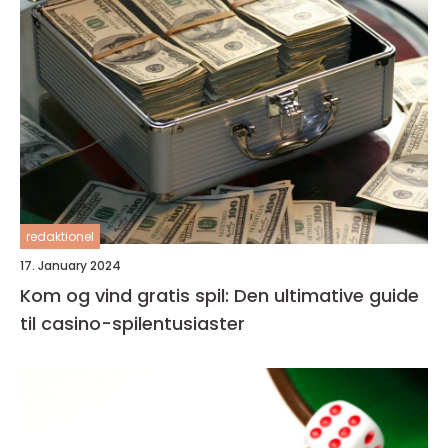
redaktionel
17. January 2024
Kom og vind gratis spil: Den ultimative guide
til casino-spilentusiaster