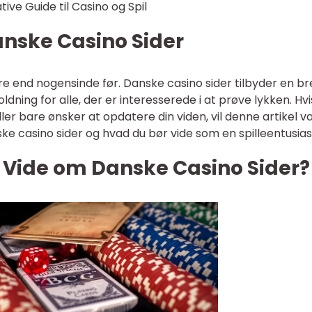
ive Guide til Casino og Spil
Danske Casino Sider
re end nogensinde før. Danske casino sider tilbyder en b
ldning for alle, der er interesserede i at prøve lykken. Hvi
ler bare ønsker at opdatere din viden, vil denne artikel 
e casino sider og hvad du bør vide som en spilleentusias
t Vide om Danske Casino Sider?