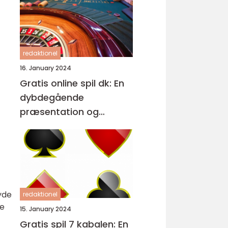
redaktionel
16. January 2024
Gratis online spil dk: En
dybdegående
præsentation og
historisk gennemgang
yde
redaktionel
me
15. January 2024
Gratis spil 7 kabalen: En