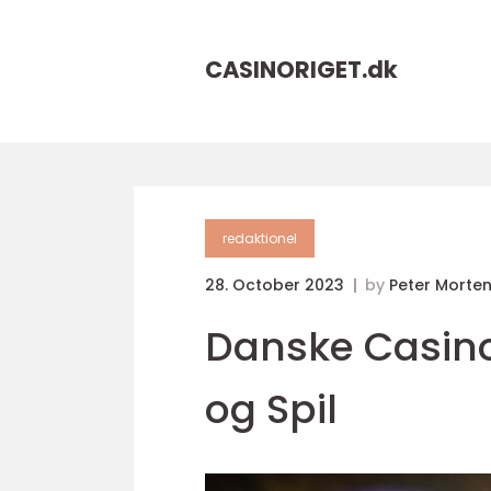
CASINORIGET.
dk
redaktionel
28. October 2023
by
Peter Morte
Danske Casino 
og Spil