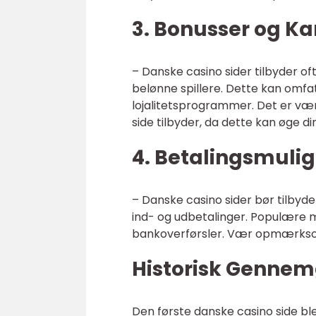
3. Bonusser og 
– Danske casino sider tilbyder o
belønne spillere. Dette kan omfa
lojalitetsprogrammer. Det er vær
side tilbyder, da dette kan øge d
4. Betalingsmuli
– Danske casino sider bør tilbyde
ind- og udbetalinger. Populære m
bankoverførsler. Vær opmærksom
Historisk Gennem
Den første danske casino side ble