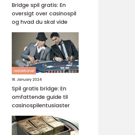
Bridge spil gratis: En
oversigt over casinospil
og hvad du skal vide
redaktionel
18. January 2024
Spil gratis bridge: En
omfattende guide til
casinospilentusiaster