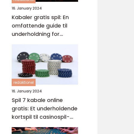
16. January 2024
Kabaler gratis spil: En
omfattende guide til
underholdning for
casinoentusiaster
redaktionel
16. January 2024
Spil 7 kabale online
gratis: Et underholdende
kortspil til casinospil-
entusiaster