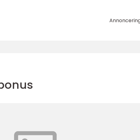
Annoncerin
 bonus