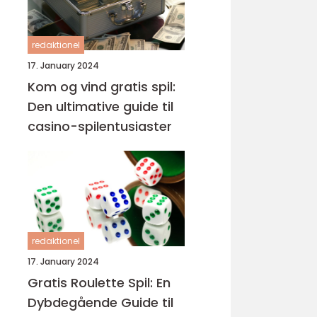
redaktionel
17. January 2024
Kom og vind gratis spil:
Den ultimative guide til
casino-spilentusiaster
redaktionel
17. January 2024
Gratis Roulette Spil: En
Dybdegående Guide til