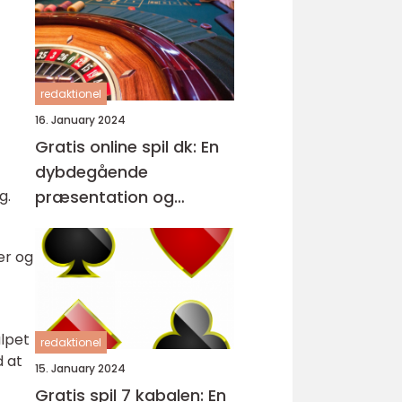
redaktionel
16. January 2024
Gratis online spil dk: En
dybdegående
g.
præsentation og
historisk gennemgang
er og
ulpet
redaktionel
d at
15. January 2024
Gratis spil 7 kabalen: En