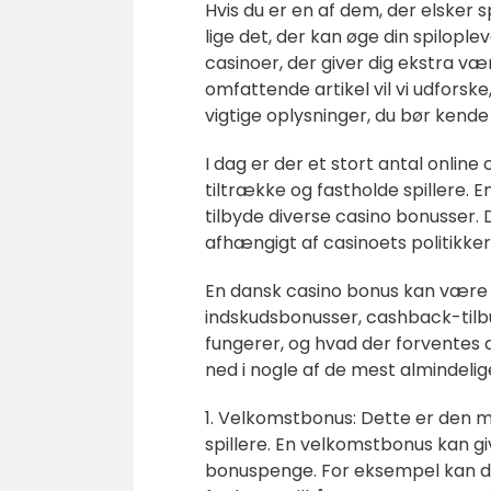
Hvis du er en af dem, der elsker
lige det, der kan øge din spiloplev
casinoer, der giver dig ekstra vær
omfattende artikel vil vi udforske
vigtige oplysninger, du bør kende
I dag er der et stort antal onlin
tiltrække og fastholde spillere. 
tilbyde diverse casino bonusser. 
afhængigt af casinoets politikke
En dansk casino bonus kan være a
indskudsbonusser, cashback-tilbu
fungerer, og hvad der forventes af
ned i nogle af de mest almindeli
1. Velkomstbonus: Dette er den m
spillere. En velkomstbonus kan gi
bonuspenge. For eksempel kan du 