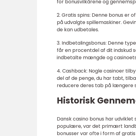
for bonusvilkårene og gennemspi
2. Gratis spins: Denne bonus er of
på udvalgte spillemaskiner. Gevi
de kan udbetales.
3. Indbetalingsbonus: Denne type 
får en procentdel af dit indskud
indbetalte mængde og casinoets 
4. Cashback: Nogle casinoer tilb
del af de penge, du har tabt, tilb
reducere deres tab på længere s
Historisk Gennem
Dansk casino bonus har udviklet 
populære, var det primært landbas
bonusser var ofte i form af gratis 