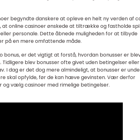
oer begyndte danskere at opleve en helt ny verden af c
at online casinoer ønskede at tiltrække og fastholde spi
r eller personale. Dette åbnede muligheden for at tilbyde
r på en mere omfattende måde.
o bonus, er det vigtigt at forstå, hvordan bonusser er ble
 Tidligere blev bonusser ofte givet uden betingelser elle
 I dag er det dog mere almindeligt, at bonusser er unde
re skal opfylde, før de kan hæve gevinsten. Vær derfor
og vælg casinoer med rimelige betingelser.