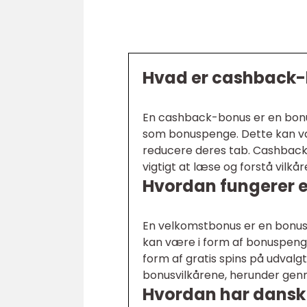
Hvad er cashback
En cashback-bonus er en bonus,
som bonuspenge. Dette kan vær
reducere deres tab. Cashback-b
vigtigt at læse og forstå vilkå
Hvordan fungerer 
En velkomstbonus er en bonus, 
kan være i form af bonuspenge,
form af gratis spins på udvalgt
bonusvilkårene, herunder gen
Hvordan har dansk 