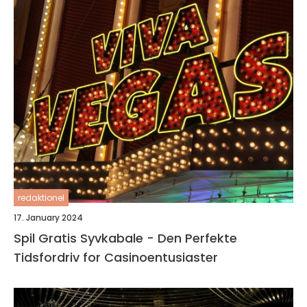
redaktionel
17. January 2024
Spil Gratis Syvkabale - Den Perfekte
Tidsfordriv for Casinoentusiaster