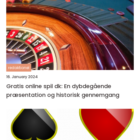
redaktionel
16. January 2024
Gratis online spil dk: En dybdegående
præsentation og historisk gennemgang