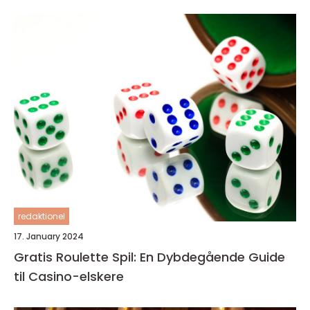
redaktionel
17. January 2024
Gratis Roulette Spil: En Dybdegående Guide
til Casino-elskere