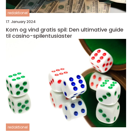
redaktionel
17. January 2024
Kom og vind gratis spil: Den ultimative guide
til casino-spilentusiaster
redaktionel