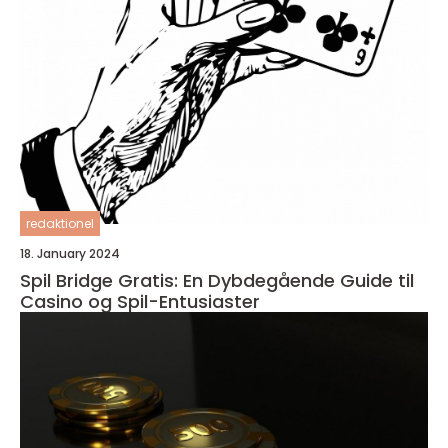
redaktionel
18. January 2024
Spil Bridge Gratis: En Dybdegående Guide til
Casino og Spil-Entusiaster