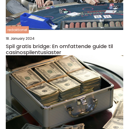
redaktionel
18. January 2024
Spil gratis bridge: En omfattende guide til
casinospilentusiaster