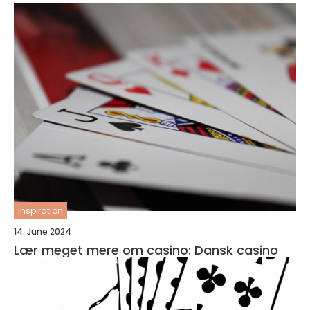
inspiration
14. June 2024
Lær meget mere om casino: Dansk casino