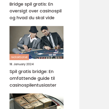
Bridge spil gratis: En
oversigt over casinospil
og hvad du skal vide
redaktionel
18. January 2024
Spil gratis bridge: En
omfattende guide til
casinospilentusiaster