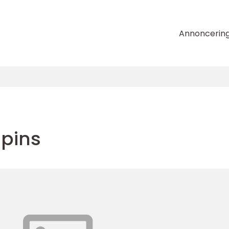
Annoncerin
spins