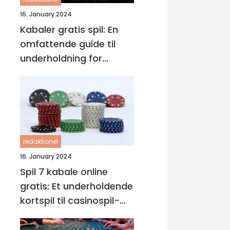
16. January 2024
Kabaler gratis spil: En
omfattende guide til
underholdning for
casinoentusiaster
redaktionel
16. January 2024
Spil 7 kabale online
gratis: Et underholdende
kortspil til casinospil-
entusiaster