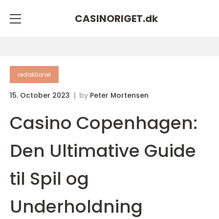
CASINORIGET.
dk
redaktionel
15. October 2023
by
Peter Mortensen
Casino Copenhagen:
Den Ultimative Guide
til Spil og
Underholdning