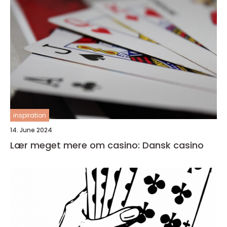
inspiration
14. June 2024
Lær meget mere om casino: Dansk casino