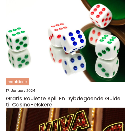
redaktionel
17. January 2024
Gratis Roulette Spil: En Dybdegående Guide
til Casino-elskere