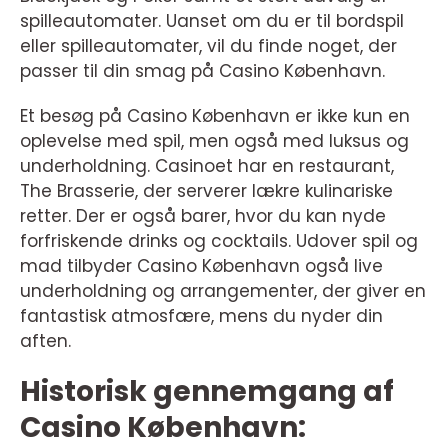
spilleautomater. Uanset om du er til bordspil
eller spilleautomater, vil du finde noget, der
passer til din smag på Casino København.
Et besøg på Casino København er ikke kun en
oplevelse med spil, men også med luksus og
underholdning. Casinoet har en restaurant,
The Brasserie, der serverer lækre kulinariske
retter. Der er også barer, hvor du kan nyde
forfriskende drinks og cocktails. Udover spil og
mad tilbyder Casino København også live
underholdning og arrangementer, der giver en
fantastisk atmosfære, mens du nyder din
aften.
Historisk gennemgang af
Casino København: