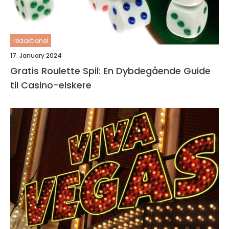
redaktionel
17. January 2024
Gratis Roulette Spil: En Dybdegående Guide
til Casino-elskere