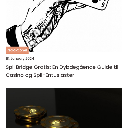
redaktionel
18. January 2024
Spil Bridge Gratis: En Dybdegående Guide til
Casino og Spil-Entusiaster