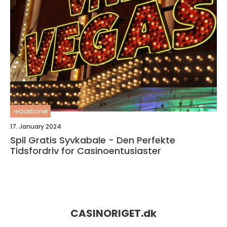
redaktionel
17. January 2024
Spil Gratis Syvkabale - Den Perfekte
Tidsfordriv for Casinoentusiaster
CASINORIGET.
dk