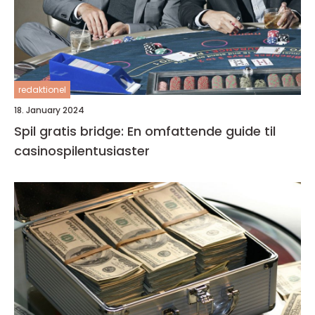
redaktionel
18. January 2024
Spil gratis bridge: En omfattende guide til
casinospilentusiaster