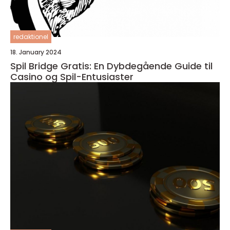
redaktionel
18. January 2024
Spil Bridge Gratis: En Dybdegående Guide til
Casino og Spil-Entusiaster