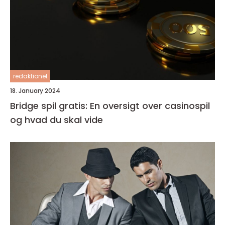
redaktionel
18. January 2024
Bridge spil gratis: En oversigt over casinospil
og hvad du skal vide