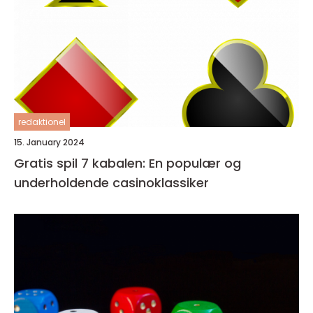
redaktionel
15. January 2024
Gratis spil 7 kabalen: En populær og
underholdende casinoklassiker