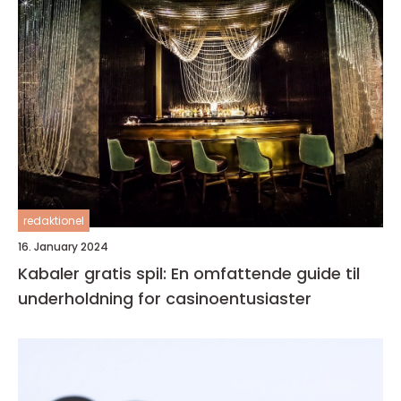
redaktionel
16. January 2024
Kabaler gratis spil: En omfattende guide til
underholdning for casinoentusiaster