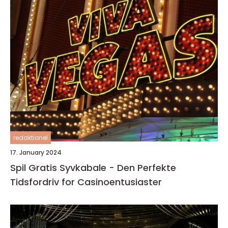
redaktionel
17. January 2024
Spil Gratis Syvkabale - Den Perfekte
Tidsfordriv for Casinoentusiaster