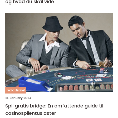
og hvad du skal vide
redaktionel
18. January 2024
Spil gratis bridge: En omfattende guide til
casinospilentusiaster