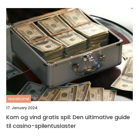
redaktionel
17. January 2024
Kom og vind gratis spil: Den ultimative guide
til casino-spilentusiaster