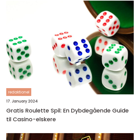
redaktionel
17. January 2024
Gratis Roulette Spil: En Dybdegående Guide
til Casino-elskere