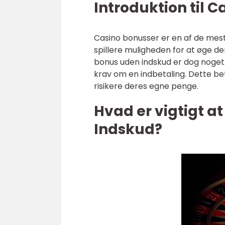
Introduktion til 
Casino bonusser er en af de mes
spillere muligheden for at øge de
bonus uden indskud er dog noget he
krav om en indbetaling. Dette bet
risikere deres egne penge.
Hvad er vigtigt a
Indskud?