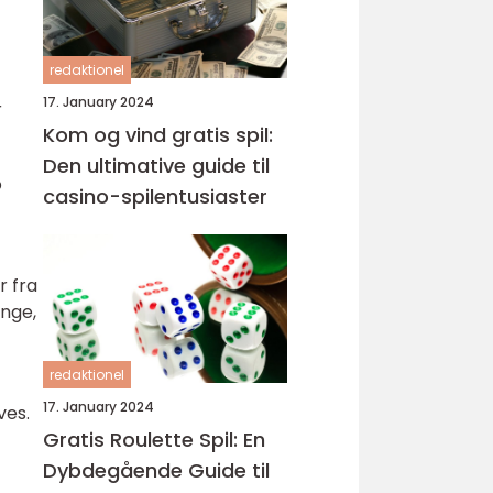
redaktionel
17. January 2024
r
Kom og vind gratis spil:
Den ultimative guide til
o
casino-spilentusiaster
r fra
ange,
redaktionel
17. January 2024
ves.
Gratis Roulette Spil: En
Dybdegående Guide til