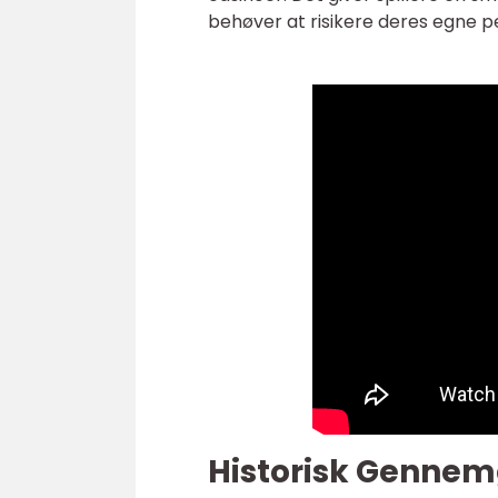
behøver at risikere deres egne p
Historisk Gennem