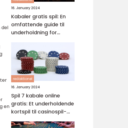
16. January 2024
Kabaler gratis spil: En
omfattende guide til
 del
underholdning for
casinoentusiaster
l
og
redaktionel
ater
16. January 2024
Spil 7 kabale online
er
gratis: Et underholdende
og en
kortspil til casinospil-
entusiaster