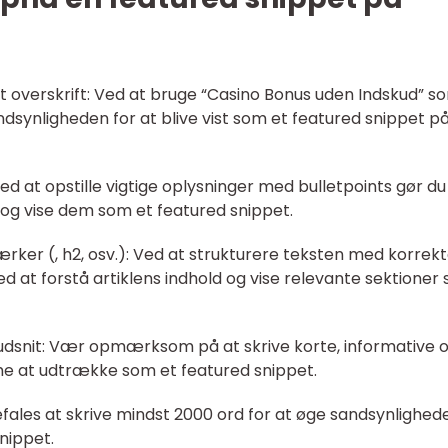
nt overskrift: Ved at bruge “Casino Bonus uden Indskud” s
andsynligheden for at blive vist som et featured snippet p
Ved at opstille vigtige oplysninger med bulletpoints gør du
e og vise dem som et featured snippet.
rker (, h2, osv.): Ved at strukturere teksten med korrek
at forstå artiklens indhold og vise relevante sektioner
 udsnit: Vær opmærksom på at skrive korte, informative 
e at udtrække som et featured snippet.
efales at skrive mindst 2000 ord for at øge sandsynlighed
snippet.