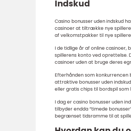
Indskud
Casino bonusser uden indskud har
casinoer at tiltrække nye spiller
af velkomstpakker til nye spillere
I de tidlige år af online casinoer, 
spillerens konto ved oprettelse. D
casinoer uden at bruge deres eg
Efterhånden som konkurrencen bl
attraktive bonusser uden indskud
eller gratis chips til bordspil som
I dag er casino bonusser uden i
tilbyder endda “timede bonusser”
begrænset tidsramme til at spille
Hvordan kan du o