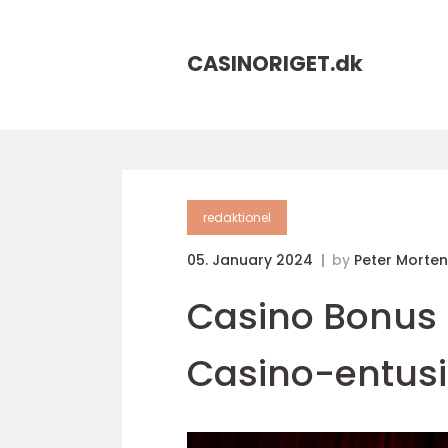
CASINORIGET.
dk
redaktionel
05. January 2024
by
Peter Morte
Casino Bonus u
Casino-entusi