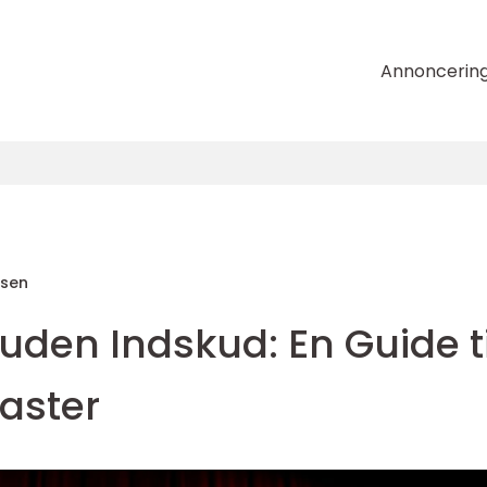
Annoncerin
nsen
den Indskud: En Guide ti
aster