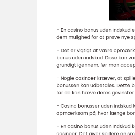
– En casino bonus uden indskud er
dem mulighed for at prøve nye sp
– Det er vigtigt at være opmærks
bonus uden indskud. Disse kan va
grundigt igennem, før man accep
– Nogle casinoer kræver, at spill
bonussen kan udbetales. Dette bet
før de kan hæve deres gevinster.
– Casino bonusser uden indskud 
opmærksom på, hvor længe bonuss
– En casino bonus uden indskud k
casinoer. Det giver spillere en s