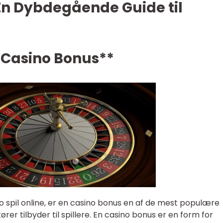
En Dybdegående Guide til
l Casino Bonus**
no spil online, er en casino bonus en af de mest populære
er tilbyder til spillere. En casino bonus er en form for