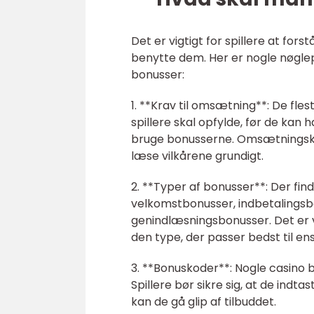
Det er vigtigt for spillere at for
benytte dem. Her er nogle nøgle
bonusser:
1. **Krav til omsætning**: De f
spillere skal opfylde, før de ka
bruge bonusserne. Omsætningskrave
læse vilkårene grundigt.
2. **Typer af bonusser**: Der fin
velkomstbonusser, indbetalingsbo
genindlæsningsbonusser. Det er v
den type, der passer bedst til ens 
3. **Bonuskoder**: Nogle casino 
Spillere bør sikre sig, at de indt
kan de gå glip af tilbuddet.