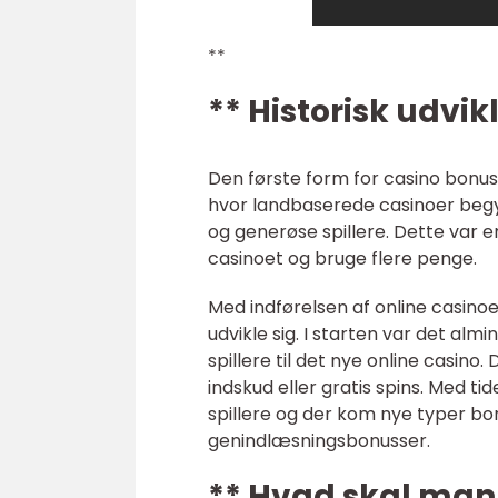
**
** Historisk udvik
Den første form for casino bonus
hvor landbaserede casinoer begynd
og generøse spillere. Dette var en 
casinoet og bruge flere penge.
Med indførelsen af online casino
udvikle sig. I starten var det alm
spillere til det nye online casin
indskud eller gratis spins. Med t
spillere og der kom nye typer b
genindlæsningsbonusser.
** Hvad skal man