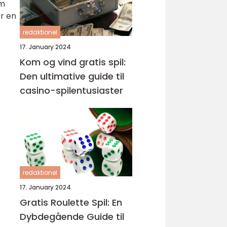
om
er en
redaktionel
17. January 2024
Kom og vind gratis spil:
Den ultimative guide til
casino-spilentusiaster
redaktionel
17. January 2024
Gratis Roulette Spil: En
Dybdegående Guide til