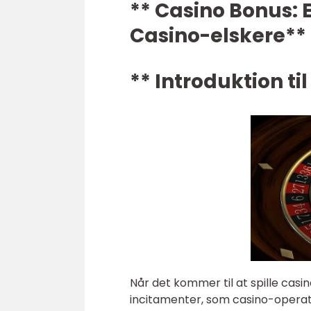
** Casino Bonus: 
Casino-elskere**
** Introduktion ti
Når det kommer til at spille casi
incitamenter, som casino-operatør