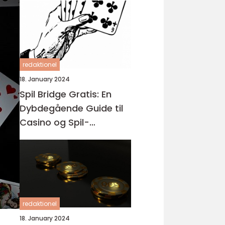
redaktionel
18. January 2024
Spil Bridge Gratis: En
Dybdegående Guide til
Casino og Spil-
Entusiaster
redaktionel
18. January 2024