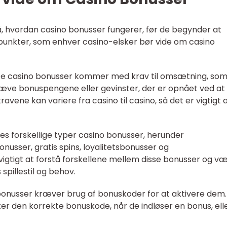
stå, hvordan casino bonusser fungerer, før de begynder at
punkter, som enhver casino-elsker bør vide om casino
leste casino bonusser kommer med krav til omsætning, so
n hæve bonuspengene eller gevinster, der er opnået ved at
ne kan variere fra casino til casino, så det er vigtigt 
des forskellige typer casino bonusser, herunder
nusser, gratis spins, loyalitetsbonusser og
igtigt at forstå forskellene mellem disse bonusser og v
spillestil og behov.
bonusser kræver brug af bonuskoder for at aktivere dem.
aster den korrekte bonuskode, når de indløser en bonus, ell