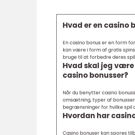
Hvad er en casino 
En casino bonus er en form for
kan være i form af gratis spin
bruge til at forbedre deres spi
Hvad skal jeg vær
casino bonusser?
Når du benytter casino bonuss
omsætning, typer af bonusser,
begrænsninger for hvilke spil
Hvordan har casino 
Casino bonuser kan spores tilb