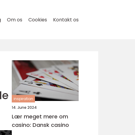
g
Om os
Cookies
Kontakt os
de
inspiration
14. June 2024
Lær meget mere om
casino: Dansk casino