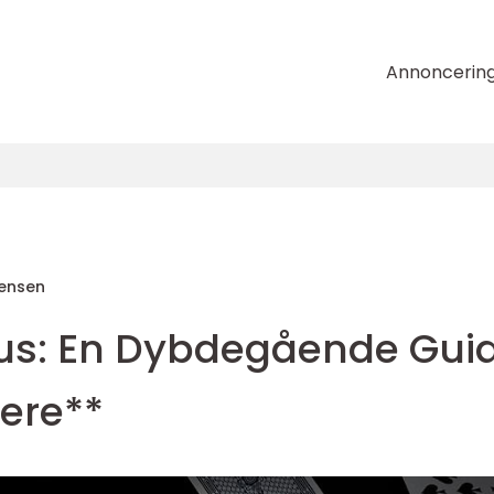
Annoncerin
tensen
us: En Dybdegående Gui
kere**