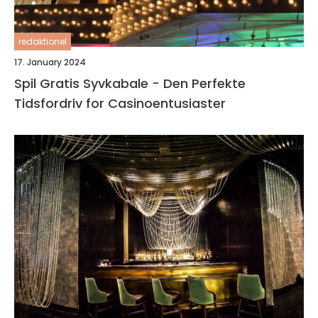
redaktionel
17. January 2024
Spil Gratis Syvkabale - Den Perfekte
Tidsfordriv for Casinoentusiaster