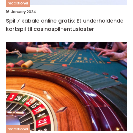
redaktionel
16. January 2024
Spil 7 kabale online gratis: Et underholdende
kortspil til casinospil-entusiaster
redaktionel