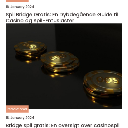
18. January 2024
Spil Bridge Gratis: En Dybdegående Guide til
Casino og Spil-Entusiaster
redaktionel
18. January 2024
Bridge spil gratis: En oversigt over casinospil