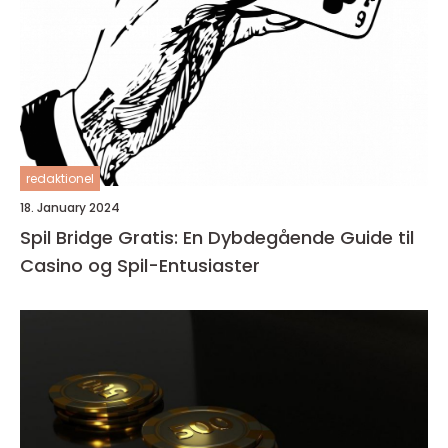
redaktionel
18. January 2024
Spil Bridge Gratis: En Dybdegående Guide til
Casino og Spil-Entusiaster