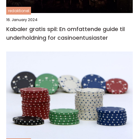
redaktionel
16. January 2024
Kabaler gratis spil: En omfattende guide til
underholdning for casinoentusiaster