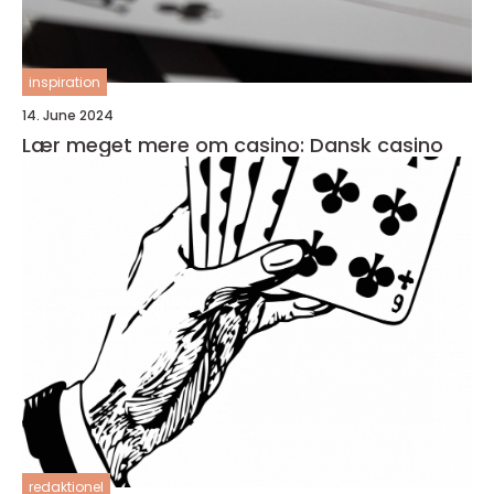
inspiration
14. June 2024
Lær meget mere om casino: Dansk casino
redaktionel