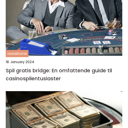
redaktionel
18. January 2024
Spil gratis bridge: En omfattende guide til
casinospilentusiaster