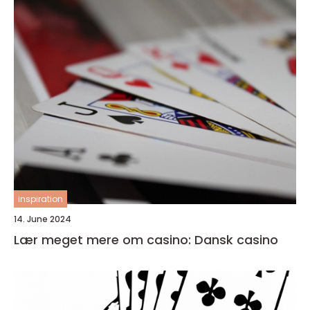
inspiration
14. June 2024
Lær meget mere om casino: Dansk casino