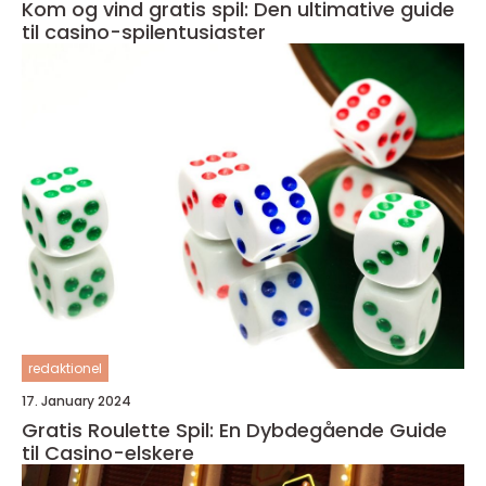
Kom og vind gratis spil: Den ultimative guide
til casino-spilentusiaster
redaktionel
17. January 2024
Gratis Roulette Spil: En Dybdegående Guide
til Casino-elskere