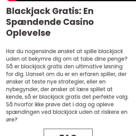
Blackjack Gratis: En
Spændende Casino
Oplevelse
Har du nogensinde ønsket at spille blackjack
uden at bekymre dig om at tabe dine penge?
Så er blackjack gratis den ultimative løsning
for dig. Uanset om du er en erfaren spiller, der
ønsker at teste nye strategier, eller en
nybegynder, der ønsker at lære spillet at
kende, så er blackjack gratis det perfekte valg.
Så hvorfor ikke prøve det i dag og opleve
spændingen ved blackjack uden at risikere en
øre?