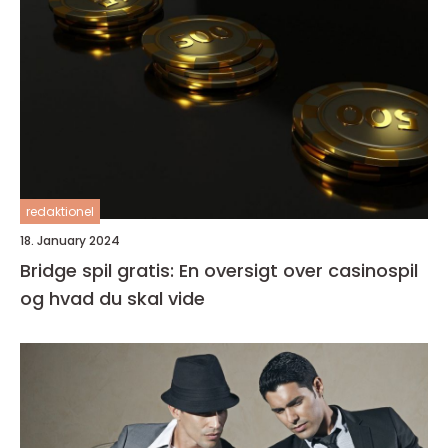
redaktionel
18. January 2024
Bridge spil gratis: En oversigt over casinospil
og hvad du skal vide