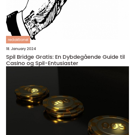
redaktionel
18. January 2024
Spil Bridge Gratis: En Dybdegående Guide til
Casino og Spil-Entusiaster