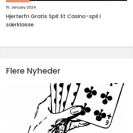
15. January 2024
Hjerterfri Gratis Spil: Et Casino-spil i
særklasse
Flere Nyheder