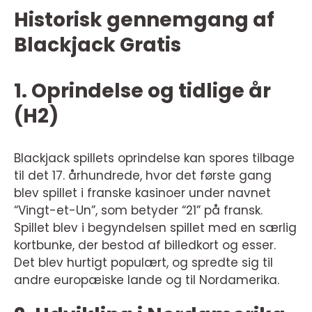
Historisk gennemgang af
Blackjack Gratis
1. Oprindelse og tidlige år
(H2)
Blackjack spillets oprindelse kan spores tilbage
til det 17. århundrede, hvor det første gang
blev spillet i franske kasinoer under navnet
“Vingt-et-Un”, som betyder “21” på fransk.
Spillet blev i begyndelsen spillet med en særlig
kortbunke, der bestod af billedkort og esser.
Det blev hurtigt populært, og spredte sig til
andre europæiske lande og til Nordamerika.