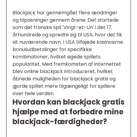
Blackjack har gennemgået flere ændringer
og tilpasninger gennem årene. Det startede
som det franske spil 'Vingt-et-Un' i det 17.
århundrede og spredte sig til USA, hvor det fik
sit nuværende navn. I USA tilføjede kasinoerne
bonusudbetalinger for specifikke
kombinationer, hvilket øgede spillets
popularitet. Med fremkomsten af internettet
blev online blackjack introduceret, hvilket
åbnede muligheden for blackjack gratis og
gjorde spillet mere tilgængeligt for spillere
over hele verden.
Hvordan kan blackjack gratis
hjælpe med at forbedre mine
blackjack-færdigheder?