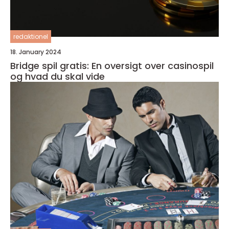
redaktionel
18. January 2024
Bridge spil gratis: En oversigt over casinospil
og hvad du skal vide