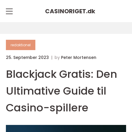
CASINORIGET.
dk
redaktionel
25. September 2023
by
Peter Mortensen
Blackjack Gratis: Den
Ultimative Guide til
Casino-spillere