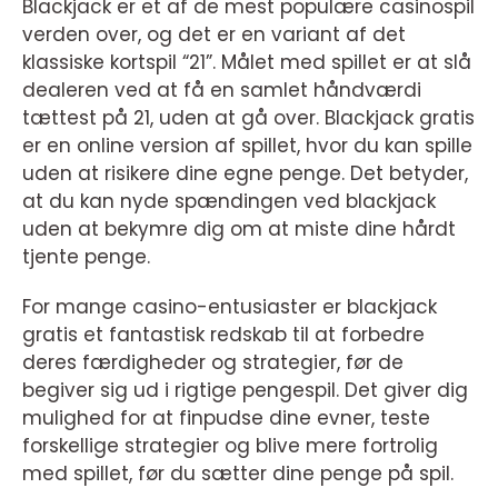
Blackjack er et af de mest populære casinospil
verden over, og det er en variant af det
klassiske kortspil “21”. Målet med spillet er at slå
dealeren ved at få en samlet håndværdi
tættest på 21, uden at gå over. Blackjack gratis
er en online version af spillet, hvor du kan spille
uden at risikere dine egne penge. Det betyder,
at du kan nyde spændingen ved blackjack
uden at bekymre dig om at miste dine hårdt
tjente penge.
For mange casino-entusiaster er blackjack
gratis et fantastisk redskab til at forbedre
deres færdigheder og strategier, før de
begiver sig ud i rigtige pengespil. Det giver dig
mulighed for at finpudse dine evner, teste
forskellige strategier og blive mere fortrolig
med spillet, før du sætter dine penge på spil.