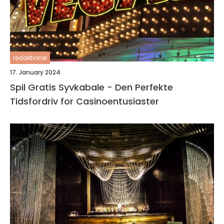
redaktionel
17. January 2024
Spil Gratis Syvkabale - Den Perfekte
Tidsfordriv for Casinoentusiaster