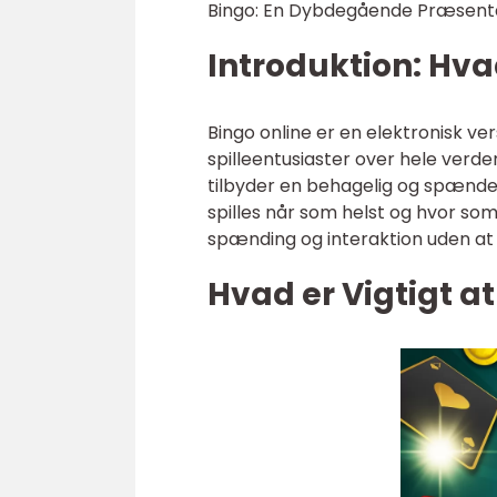
Bingo: En Dybdegående Præsentat
Introduktion: Hva
Bingo online er en elektronisk ver
spilleentusiaster over hele verde
tilbyder en behagelig og spændende
spilles når som helst og hvor som 
spænding og interaktion uden at 
Hvad er Vigtigt a