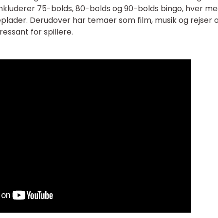
inkluderer 75-bolds, 80-bolds og 90-bolds bingo, hver m
leplader. Derudover har temaer som film, musik og rejser 
ressant for spillere.