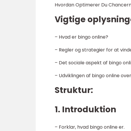
Hvordan Optimerer Du Chancerne 
Vigtige oplysninge
– Hvad er bingo online?
– Regler og strategier for at vinde
– Det sociale aspekt af bingo onli
– Udviklingen af bingo online over 
Struktur:
1. Introduktion
– Forklar, hvad bingo online er.