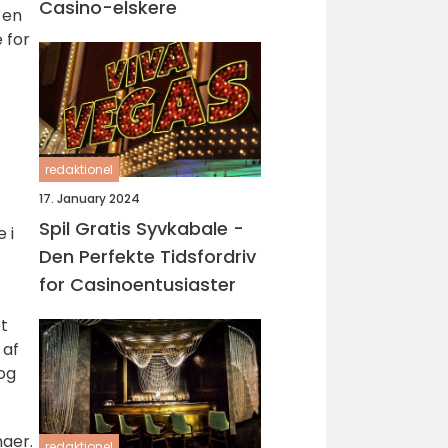
Casino-elskere
 en
 for
redaktionel
17. January 2024
Spil Gratis Syvkabale -
 i
Den Perfekte Tidsfordriv
for Casinoentusiaster
et
 af
og
maer.
redaktionel