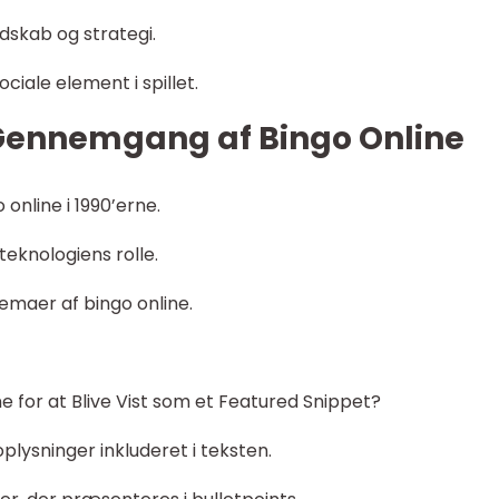
dskab og strategi.
iale element i spillet.
e Gennemgang af Bingo Online
 online i 1990’erne.
 teknologiens rolle.
emaer af bingo online.
for at Blive Vist som et Featured Snippet?
oplysninger inkluderet i teksten.