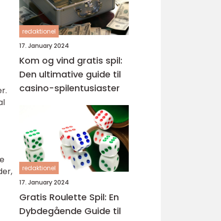
redaktionel
17. January 2024
Kom og vind gratis spil:
Den ultimative guide til
casino-spilentusiaster
r.
al
f
ge
redaktionel
der,
17. January 2024
Gratis Roulette Spil: En
Dybdegående Guide til