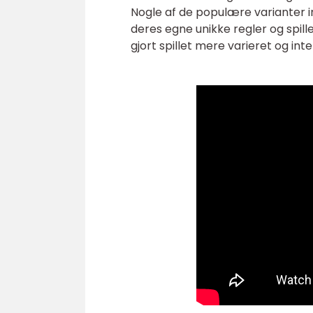
Nogle af de populære varianter 
deres egne unikke regler og spil
gjort spillet mere varieret og inte