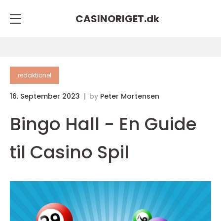
CASINORIGET.
dk
redaktionel
16. September 2023
by
Peter Mortensen
Bingo Hall - En Guide
til Casino Spil