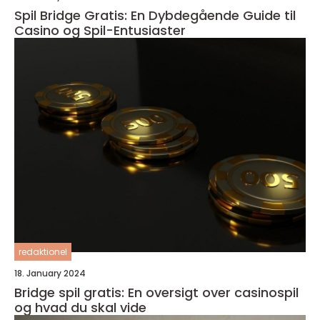
Spil Bridge Gratis: En Dybdegående Guide til
Casino og Spil-Entusiaster
redaktionel
18. January 2024
Bridge spil gratis: En oversigt over casinospil
og hvad du skal vide