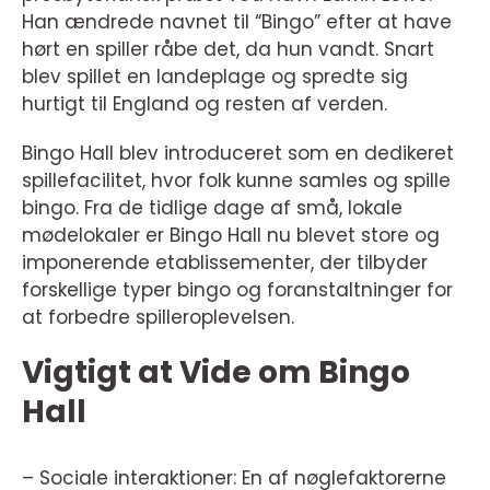
Han ændrede navnet til “Bingo” efter at have
hørt en spiller råbe det, da hun vandt. Snart
blev spillet en landeplage og spredte sig
hurtigt til England og resten af verden.
Bingo Hall blev introduceret som en dedikeret
spillefacilitet, hvor folk kunne samles og spille
bingo. Fra de tidlige dage af små, lokale
mødelokaler er Bingo Hall nu blevet store og
imponerende etablissementer, der tilbyder
forskellige typer bingo og foranstaltninger for
at forbedre spilleroplevelsen.
Vigtigt at Vide om Bingo
Hall
– Sociale interaktioner: En af nøglefaktorerne