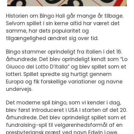
Historien om Bingo Hall går mange år tilbage.
Selvom spillet i sin kerne altid har været det
samme, har dets popularitet og
tilgængelighed ændret sig over tid.
Bingo stammer oprindeligt fra Italien i det 16.
århundrede. Det blev oprindeligt kendt som “Lo
Giuoco del Lotto D’Italia” og blev spillet som et
lotteri. Spillet spredte sig hurtigt gennem
Europa og fik forskellige variationer og navne
undervejs.
Det moderne spil bingo, som vi kender i dag,
blev først introduceret i USA i starten af det 20.
århundrede. Det blev oprindeligt spillet som et
fundraising-spil til velgørenhedsformål af en
presbyteriansk præst ved navn Edwin Lowe.