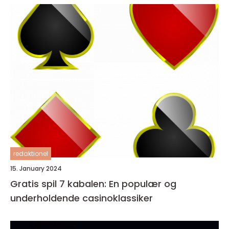
redaktionel
15. January 2024
Gratis spil 7 kabalen: En populær og
underholdende casinoklassiker