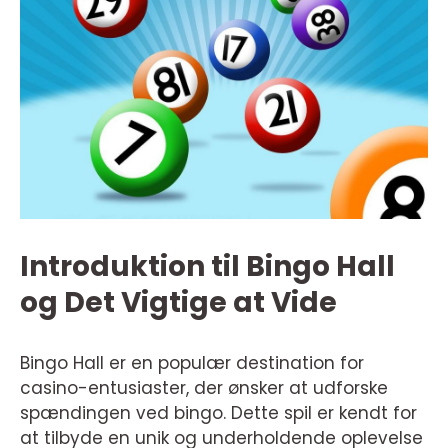
Introduktion til Bingo Hall
og Det Vigtige at Vide
Bingo Hall er en populær destination for
casino-entusiaster, der ønsker at udforske
spændingen ved bingo. Dette spil er kendt for
at tilbyde en unik og underholdende oplevelse