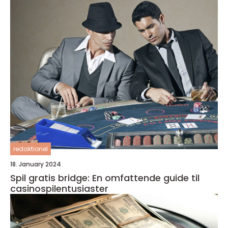
redaktionel
18. January 2024
Spil gratis bridge: En omfattende guide til
casinospilentusiaster