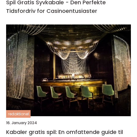
Spil Gratis Syvkabale - Den Perfekte
Tidsfordriv for Casinoentusiaster
redaktionel
16. January 2024
Kabaler gratis spil: En omfattende guide til