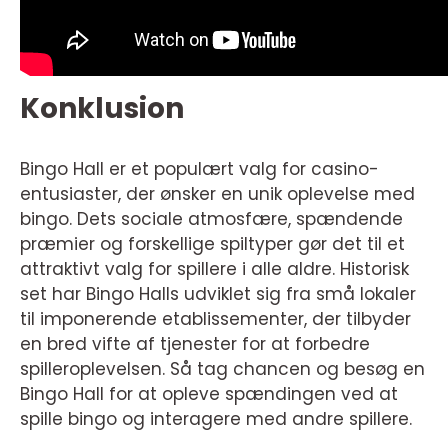
Konklusion
Bingo Hall er et populært valg for casino-
entusiaster, der ønsker en unik oplevelse med
bingo. Dets sociale atmosfære, spændende
præmier og forskellige spiltyper gør det til et
attraktivt valg for spillere i alle aldre. Historisk
set har Bingo Halls udviklet sig fra små lokaler
til imponerende etablissementer, der tilbyder
en bred vifte af tjenester for at forbedre
spilleroplevelsen. Så tag chancen og besøg en
Bingo Hall for at opleve spændingen ved at
spille bingo og interagere med andre spillere.