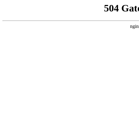
504 Gat
ngin