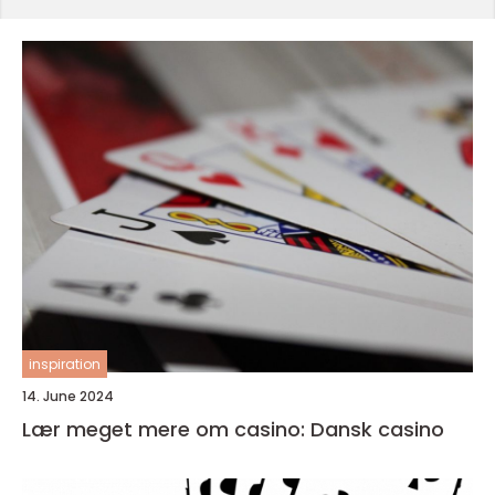
inspiration
14. June 2024
Lær meget mere om casino: Dansk casino