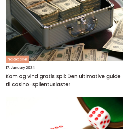
redaktionel
17. January 2024
Kom og vind gratis spil: Den ultimative guide
til casino-spilentusiaster