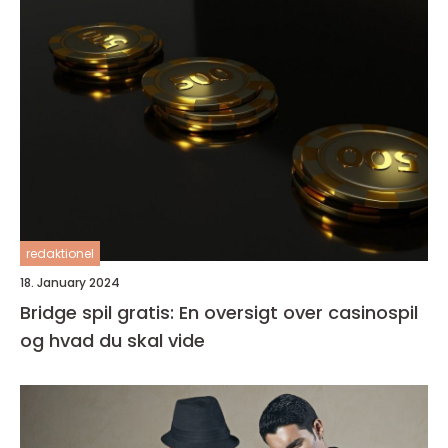
redaktionel
18. January 2024
Bridge spil gratis: En oversigt over casinospil
og hvad du skal vide