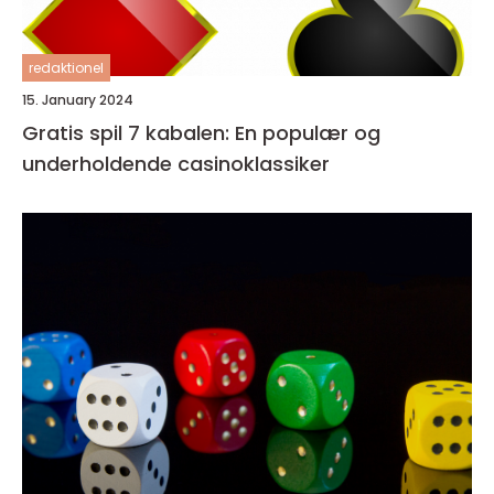
redaktionel
15. January 2024
Gratis spil 7 kabalen: En populær og
underholdende casinoklassiker