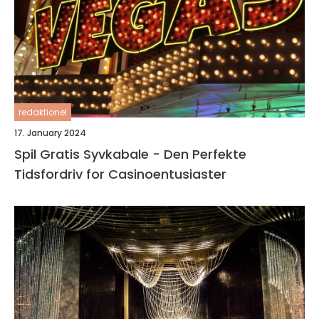
redaktionel
17. January 2024
Spil Gratis Syvkabale - Den Perfekte
Tidsfordriv for Casinoentusiaster