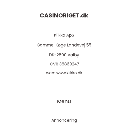
CASINORIGET.
dk
web:
www.klikko.dk
Menu
Annoncering