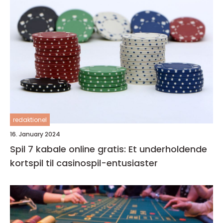
redaktionel
16. January 2024
Spil 7 kabale online gratis: Et underholdende
kortspil til casinospil-entusiaster