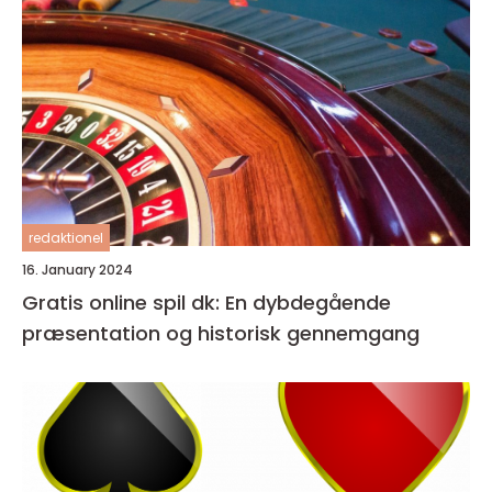
redaktionel
16. January 2024
Gratis online spil dk: En dybdegående
præsentation og historisk gennemgang