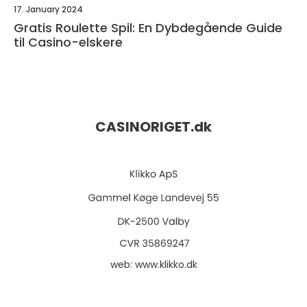
17. January 2024
Gratis Roulette Spil: En Dybdegående Guide
til Casino-elskere
CASINORIGET.
dk
web:
www.klikko.dk