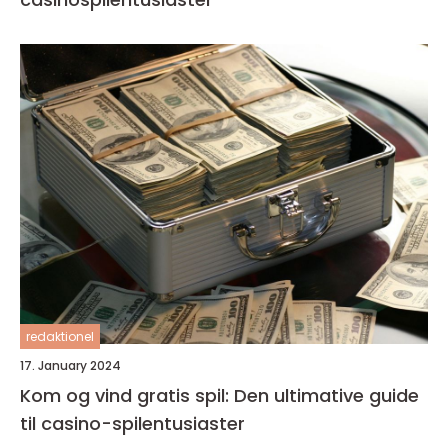
redaktionel
17. January 2024
Kom og vind gratis spil: Den ultimative guide
til casino-spilentusiaster