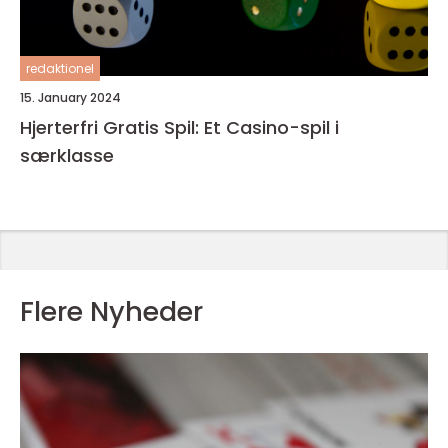
redaktionel
15. January 2024
Hjerterfri Gratis Spil: Et Casino-spil i
særklasse
Flere Nyheder