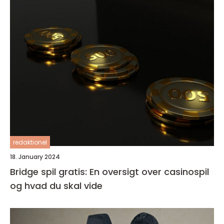
redaktionel
18. January 2024
Bridge spil gratis: En oversigt over casinospil
og hvad du skal vide