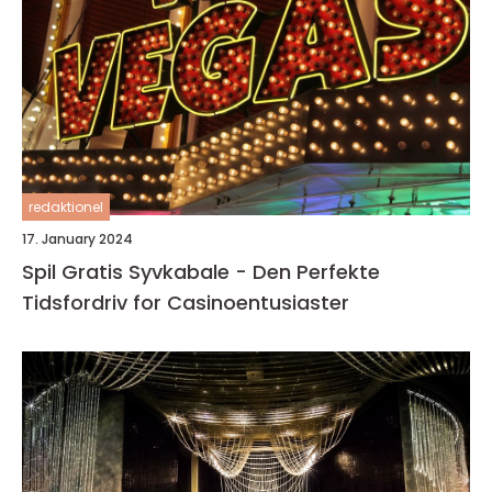
redaktionel
17. January 2024
Spil Gratis Syvkabale - Den Perfekte
Tidsfordriv for Casinoentusiaster