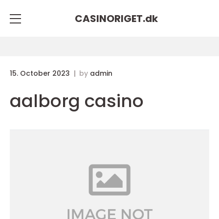
CASINORIGET.
dk
15. October 2023
by
admin
aalborg casino