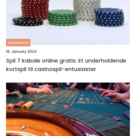
redaktionel
16. January 2024
Spil 7 kabale online gratis: Et underholdende
kortspil til casinospil-entusiaster