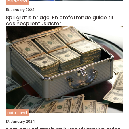
redaktionel
18. January 2024
Spil gratis bridge: En omfattende guide til
casinospilentusiaster
redaktionel
17. January 2024