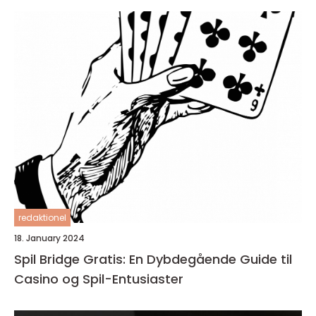
redaktionel
18. January 2024
Spil Bridge Gratis: En Dybdegående Guide til
Casino og Spil-Entusiaster