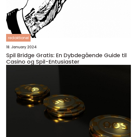
redaktionel
18. January 2024
Spil Bridge Gratis: En Dybdegående Guide til
Casino og Spil-Entusiaster