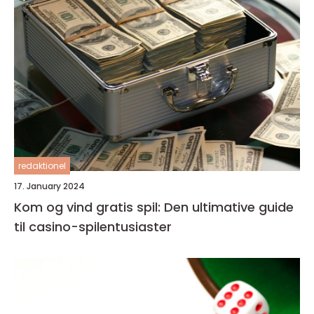
redaktionel
17. January 2024
Kom og vind gratis spil: Den ultimative guide
til casino-spilentusiaster