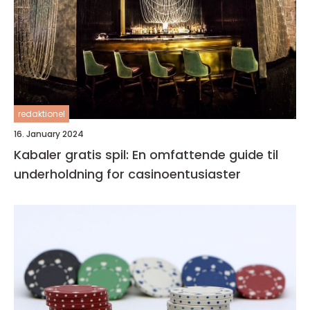
redaktionel
16. January 2024
Kabaler gratis spil: En omfattende guide til
underholdning for casinoentusiaster