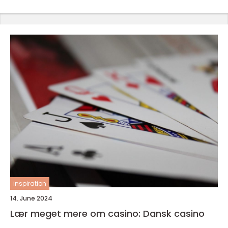
inspiration
14. June 2024
Lær meget mere om casino: Dansk casino